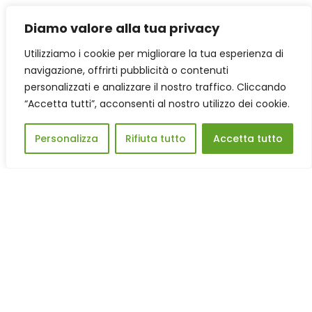
attribuiscono importanza a messaggi per
Diamo valore alla tua privacy
la loro salute futura, mentre
percepiscono il pericolo se si tratta di
Utilizziamo i cookie per migliorare la tua esperienza di
navigazione, offrirti pubblicità o contenuti
qualcosa a breve termine come il ?mal di
personalizzati e analizzare il nostro traffico. Cliccando
denti??. Bisogna inoltre saper modificare
“Accetta tutti”, acconsenti al nostro utilizzo dei cookie.
il linguaggio per rendere piu? appetibili
cibi poco considerati dai bambini. ?Non
Personalizza
Rifiuta tutto
Accetta tutto
utilizzare piu? ?la frutta fa bene?, –
continua Casertano – ma la ?frutta e?
buona??. Per quanto riguarda la
promozione della buona alimentazione gli
interventi efficaci riguardano in primo
luogo la famiglia ma anche un?attivita?
fisica che piaccia al bambino e che tenga
conto dei suoi desideri. Per Angela