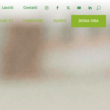
Lasciti
Contatti




FARE TU
CAMPAGNE
DIARIO
DONA ORA