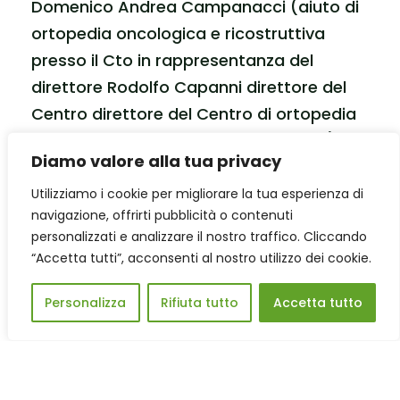
Domenico Andrea Campanacci (aiuto di
ortopedia oncologica e ricostruttiva
presso il Cto in rappresentanza del
direttore Rodolfo Capanni direttore del
Centro direttore del Centro di ortopedia
oncologica e ricostruttiva di Careggi) ha
Diamo valore alla tua privacy
ricordato che un bambino colpito dalla
malattia può perdere intere parti delle
Utilizziamo i cookie per migliorare la tua esperienza di
navigazione, offrirti pubblicità o contenuti
ossa, riportando deficit molto estesi. Il
personalizzati e analizzare il nostro traffico. Cliccando
“vuoto“ che si viene a creare nel corpo
“Accetta tutti”, acconsenti al nostro utilizzo dei cookie.
deve essere colmato chirurgicamente,
ma la soluzione non è così semplice.
Personalizza
Rifiuta tutto
Accetta tutto
Quando si tratti di un adulto, dallo stesso
paziente si possono prelevare segmenti
ossei sufficienti a colmare discrete