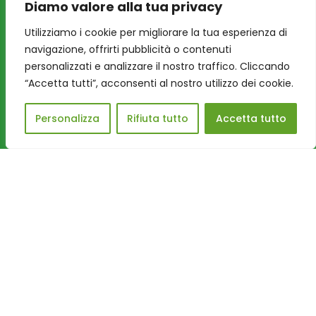
Diamo valore alla tua privacy
Utilizziamo i cookie per migliorare la tua esperienza di
navigazione, offrirti pubblicità o contenuti
personalizzati e analizzare il nostro traffico. Cliccando
“Accetta tutti”, acconsenti al nostro utilizzo dei cookie.
Personalizza
Rifiuta tutto
Accetta tutto
“Oltre la nebbia, il mare”: le
parole lasciate da una
famiglia alla Grande Casa di
Peter Pan ODV
Il racconto di una vita sospesa che, tra cure,
scuola, giochi e nuovi legami, ha continuato a
sorprendere. Quando pap...