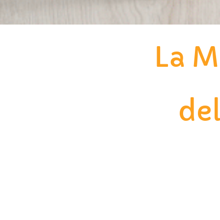
La M
de