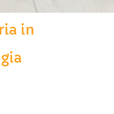
ia in
o
gia