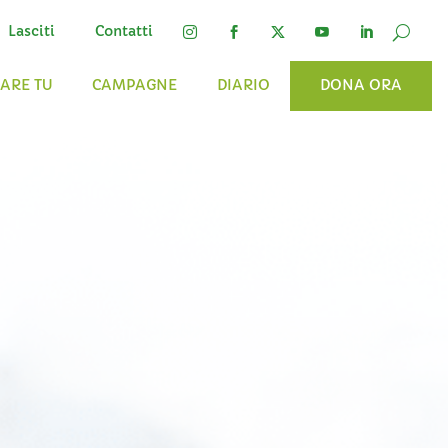
Lasciti
Contatti




FARE TU
CAMPAGNE
DIARIO
DONA ORA