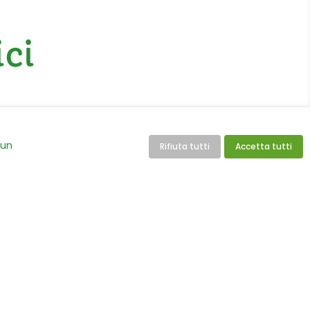
ici
 un
Rifiuta tutti
Accetta tutti