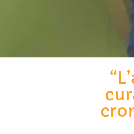
“L’
cur
cron