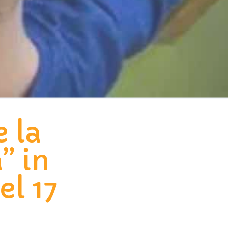
e la
” in
el 17