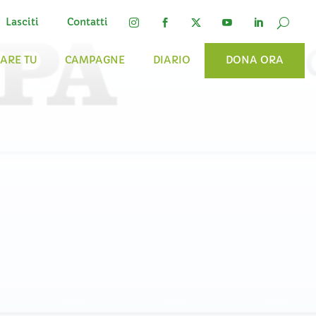
Lasciti
Contatti




FARE TU
CAMPAGNE
DIARIO
DONA ORA