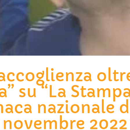
accoglienza oltr
a” su “La Stampa
aca nazionale d
novembre 2022