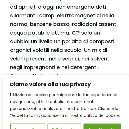
ad aprile), a oggi non emergono dati
allarmanti: campi elettromagnetici nella
norma, benzene basso, radiazioni assenti,
acqua potabile ottima. C’? solo un
dubbio: un livello un po’ alto di composti
organici volatili nella scuola. Un mix di
veleni presenti nelle vernici, nei solventi,
negli impregnanti e nei detergenti.
Composti che, se in eccesso, possono
Diamo valore alla tua privacy
certamente spiegare fenomeni come
irritazioni delle mucose o attacchi
Utilizziamo i cookie per migliorare la tua esperienza di
d’asma. Ma non bastano a spiegare quel
navigazione, offrirti pubblicità o contenuti
personalizzati e analizzare il nostro traffico. Cliccando
‘grappolo’ di bimbi malati. Per i quali gli
“Accetta tutti”, acconsenti al nostro utilizzo dei cookie.
addetti ai lavori sono concordi: solo una
sorgente di rischio paragonabile a una