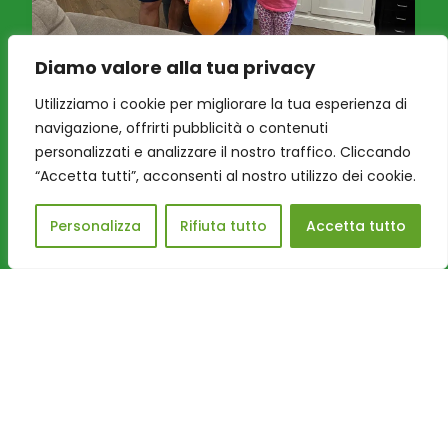
Diamo valore alla tua privacy
“Oltre la nebbia, il mare”: le
Utilizziamo i cookie per migliorare la tua esperienza di
parole lasciate da una
navigazione, offrirti pubblicità o contenuti
famiglia alla Grande Casa di
personalizzati e analizzare il nostro traffico. Cliccando
Peter Pan ODV
“Accetta tutti”, acconsenti al nostro utilizzo dei cookie.
Il racconto di una vita sospesa che, tra cure,
Personalizza
Rifiuta tutto
Accetta tutto
scuola, giochi e nuovi legami, ha continuato a
sorprendere. Quando pap...
Leggi tutto