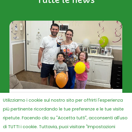
Utilizziamo i cookie sul nostro sito per offrirti l'esperienza
“Oltre la nebbia, il mare”: le
più pertinente ricordando le tue preferenze e le tue visite
parole lasciate da una
famiglia alla Grande Casa di
ripetute. Facendo clic su "Accetta tutti", acconsenti all'uso
Peter Pan ODV
di TUTTI i cookie. Tuttavia, puoi visitare "Impostazioni