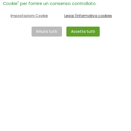
Cookie" per fornire un consenso controllato.
Il racconto di una vita sospesa che, tra cure,
scuola, giochi e nuovi legami, ha continuato a
Impostazioni Cookie
Leggi l'informativa cookies
sorprendere. Quando pap...
Rifiuta tutti
Accetta tutti
Leggi tutto