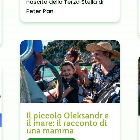
nascita della Terza Stella di
Peter Pan.
Il piccolo Oleksandr e
il mare: il racconto di
una mamma