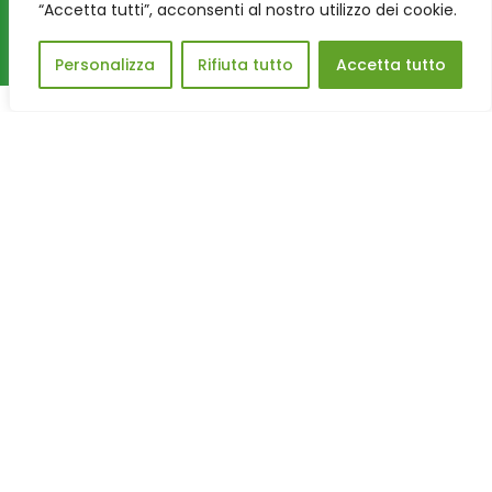
“Accetta tutti”, acconsenti al nostro utilizzo dei cookie.
Personalizza
Rifiuta tutto
Accetta tutto
Peter Pan ODV
Via S. Francesco di Sales, 16, 00165 – Roma
Tel. 06.684012 – Fax 06.233291514
e-mail:
info@peterpanodv.it
800 984 498