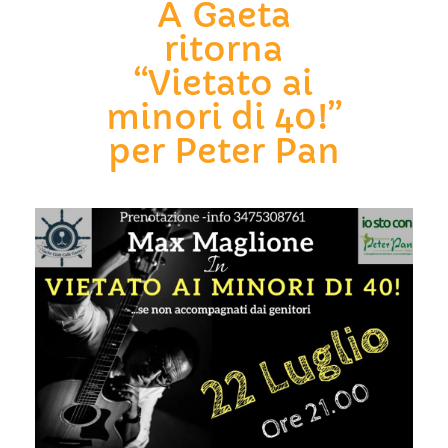
A Gaeta
ritorna
“Vietato ai
minori di 40!”
per Peter Pan