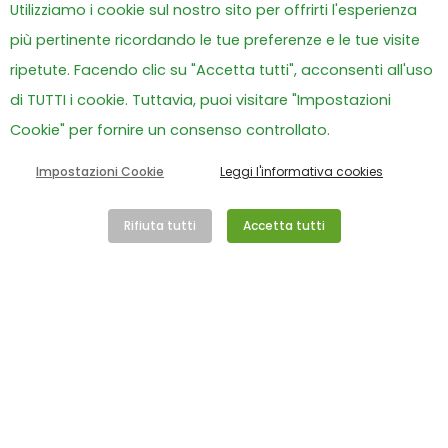
Utilizziamo i cookie sul nostro sito per offrirti l'esperienza
famiglia alla Grande Casa di
Peter Pan ODV
più pertinente ricordando le tue preferenze e le tue visite
ripetute. Facendo clic su "Accetta tutti", acconsenti all'uso
Il racconto di una vita sospesa che, tra cure,
di TUTTI i cookie. Tuttavia, puoi visitare "Impostazioni
scuola, giochi e nuovi legami, ha continuato a
Cookie" per fornire un consenso controllato.
sorprendere. Quando pap...
Impostazioni Cookie
Leggi l'informativa cookies
Rifiuta tutti
Accetta tutti
Leggi tutto