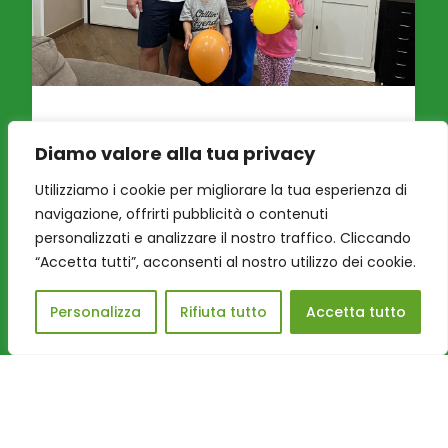
“Oltre la nebbia, il mare”: le
Diamo valore alla tua privacy
parole lasciate da una
famiglia alla Grande Casa di
Utilizziamo i cookie per migliorare la tua esperienza di
Peter Pan ODV
navigazione, offrirti pubblicità o contenuti
personalizzati e analizzare il nostro traffico. Cliccando
Il racconto di una vita sospesa che, tra cure,
“Accetta tutti”, acconsenti al nostro utilizzo dei cookie.
scuola, giochi e nuovi legami, ha continuato a
sorprendere. Quando pap...
Personalizza
Rifiuta tutto
Accetta tutto
Leggi tutto