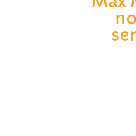
Max M
no
se