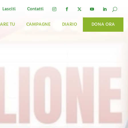
Lasciti
Contatti




FARE TU
CAMPAGNE
DIARIO
DONA ORA