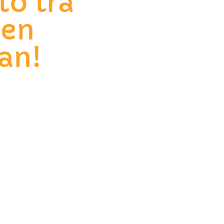
to tra
den
an!