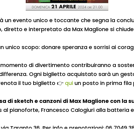
 sarà un evento unico e toccante che segna la concl
to, diretto e interpretato da Max Maglione si chiud
un unico scopo: donare speranza e sorrisi ai cora
 momento di divertimento contribuiranno a sosten
fferenza. Ogni biglietto acquistato sarà un gesto
enota il tuo biglietto
👉
qui
un posto in prima fila 
sa di sketch e canzoni di Max Maglione con la s
Mas al pianoforte, Francesco Calogiuri alla batteri
 via Taranto 36. Per info e prenotazioni: 06 7049 