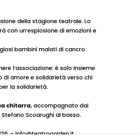
usione della stagione teatrale. Lo
erà con un’esplosione di emozioni e
ggiosi bambini malati di cancro
ere l’associazione: è solo insieme
 di amore e solidarietà verso chi
per la solidarietà.
ua chitarra
, accompagnato dai
a e Stefano Scoarughi al basso.
3826 – info@teatrogolden.it.