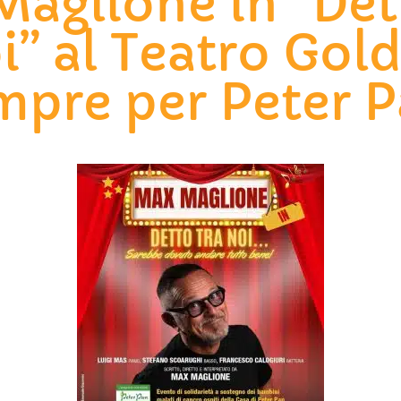
aglione in “Det
i” al Teatro Gol
mpre per Peter P