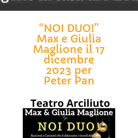
“NOI DUO!”
Max e Giulia
Maglione il 17
dicembre
2023 per
Peter Pan