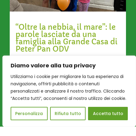
“Oltre la nebbia, il mare”: le
parole lasciate da una
famiglia alla Grande Casa di
Peter Pan ODV
Il racconto di una vita sospesa che, tra cure,
Diamo valore alla tua privacy
scuola, giochi e nuovi legami, ha continuato a
Utilizziamo i cookie per migliorare la tua esperienza di
sorprendere. Quando pap...
navigazione, offrirti pubblicità o contenuti
personalizzati e analizzare il nostro traffico. Cliccando
“Accetta tutti”, acconsenti al nostro utilizzo dei cookie.
Leggi tutto
Personalizza
Rifiuta tutto
Accetta tutto