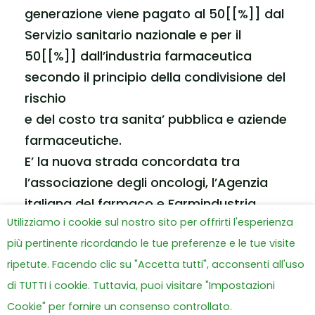
generazione viene pagato al 50[[%]] dal
Servizio sanitario nazionale e per il
50[[%]] dall’industria farmaceutica
secondo il principio della condivisione del
rischio
e del costo tra sanita’ pubblica e aziende
farmaceutiche.
E’ la nuova strada concordata tra
l’associazione degli oncologi, l’Agenzia
italiana del farmaco e Farmindustria
Utilizziamo i cookie sul nostro sito per offrirti l'esperienza
secondo il quale solo i malati che
più pertinente ricordando le tue preferenze e le tue visite
rispondono ai trattamenti, questi
ripetute. Facendo clic su "Accetta tutti", acconsenti all'uso
vengono continuati a completo carico
di TUTTI i cookie. Tuttavia, puoi visitare "Impostazioni
del servizio sanitario nazionale.
Cookie" per fornire un consenso controllato.