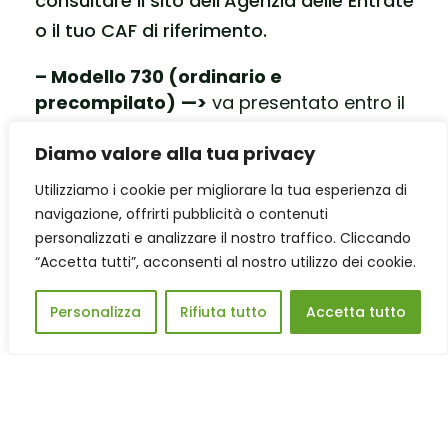
consultare il sito dell’Agenzia delle Entrate
o il tuo CAF di riferimento.
– Modello 730
(ordinario e
precompilato)
—>
va presentato entro il
30 settembre 2026
Diamo valore alla tua privacy
– Modello
Redditi PF 2026
(ex UNICO)
—
>
va presentato entro il
31 ottobre
2026
Utilizziamo i cookie per migliorare la tua esperienza di
– Modello CU
(ex CUD) —>
se non sei
navigazione, offrirti pubblicità o contenuti
tenuto a presentare la dichiarazione dei
personalizzati e analizzare il nostro traffico. Cliccando
redditi, la scheda
con la destinazione del
“Accetta tutti”, acconsenti al nostro utilizzo dei cookie.
5×1000 va presentata entro il
31 ottobre
2026
Personalizza
Rifiuta tutto
Accetta tutto
Perché scegliere Peter
Pan ODV
Ogni anno centinaia di famiglie arrivano a