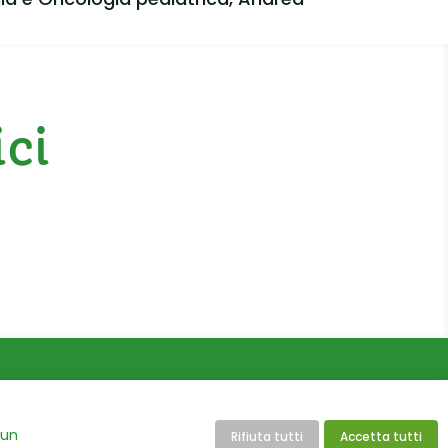
ici
 un
Rifiuta tutti
Accetta tutti