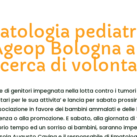
tologia pediatr
Ageop Bologna a
icerca di volonta
i genitori impegnata nella lotta contro i tumori e 
ntari per le sua attivita’ e lancia per sabato pros
’associazione in favore dei bambini ammalati e delle
tenza o alla promozione. E sabato, alla giornata di 
rio tempo ed un sorriso ai bambini, saranno impegn
Orsola Augusto Cavina e il responsabile di Ematolo