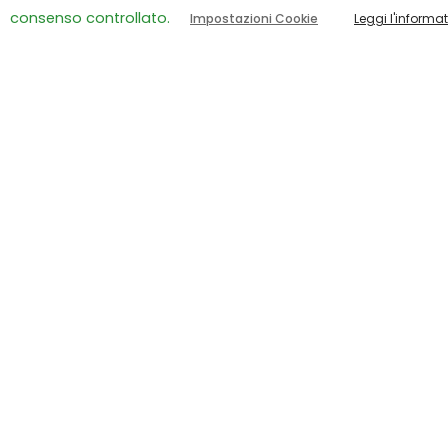
consenso controllato.
Impostazioni Cookie
Leggi l'informa
“Oltre la nebbia, il
mare”: le parole lasciat
da una famiglia alla
Grande Casa di Peter
Pan ODV