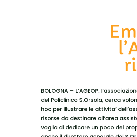
Ema
l’
r
BOLOGNA – L’AGEOP, l’associazione d
del Policlinico S.Orsola, cerca volo
hoc per illustrare le attivita’ dell
risorse da destinare all’area assis
voglia di dedicare un poco del prop
anche il direttore generale del S.