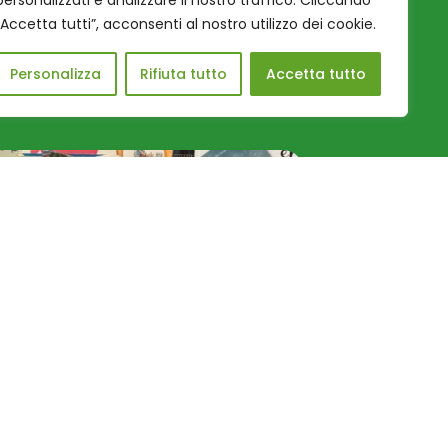
personalizzati e analizzare il nostro traffico. Cliccando
“Accetta tutti”, acconsenti al nostro utilizzo dei cookie.
Personalizza
Rifiuta tutto
Accetta tutto
Narrazione creativa:
Fondaz
quando le parole
Lottoma