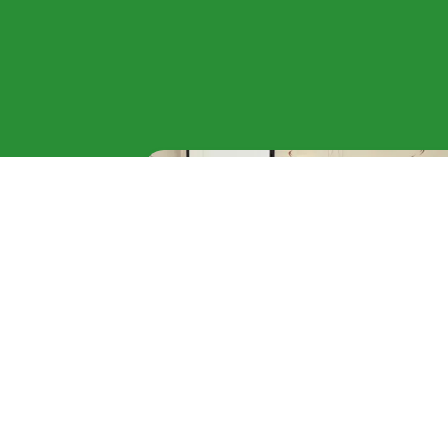
“Oltre la nebbia, il
mare”: le parole lasciat