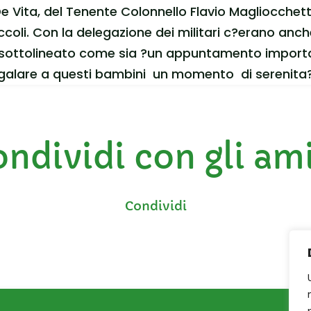
e Vita, del Tenente Colonnello Flavio Magliocchett
coli. Con la delegazione dei militari c?erano anch
o sottolineato come sia ?un appuntamento importan
regalare a questi bambini un momento di serenita?
ndividi con gli am