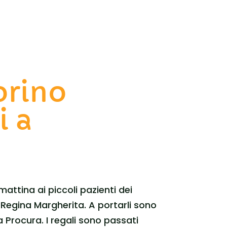
orino
i a
ttina ai piccoli pazienti dei
 Regina Margherita. A portarli sono
la Procura. I regali sono passati