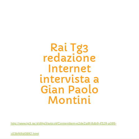
Rai Tg3
redazione
Internet
intervista a
Gian Paolo
Montini
http://www.tg3.rai.it/dl/tg3/articoli/ContentItem-e2de2a8f-8db9-4529-a089-
c03bf46d0892.html