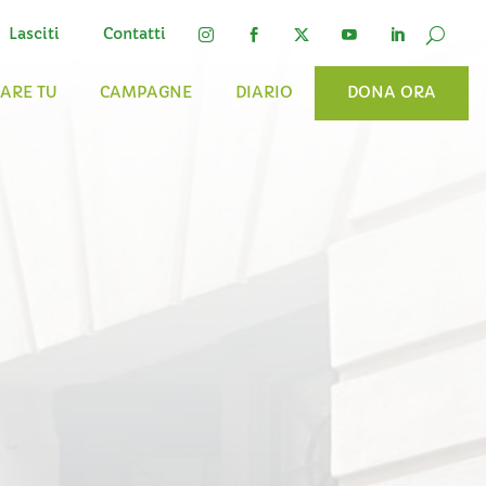
Lasciti
Contatti




FARE TU
CAMPAGNE
DIARIO
DONA ORA