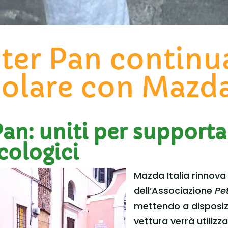
ter Pan continu
olare con Mazd
Pan:
uniti per supporta
cologici
Mazda Italia rinnov
dell’Associazione
Pe
mettendo a disposi
vettura verrà utilizz