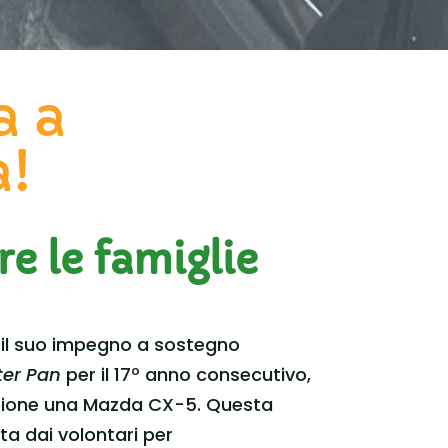
a a
a!
re le famiglie
a il suo impegno a sostegno
ter
Pan
per il 17º anno consecutivo,
zione una Mazda CX-5. Questa
ata dai volontari per