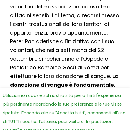
volontari delle associazioni coinvolte ai
cittadini sensibili al tema, a recarsi presso
i centri trasfusionali dei loro territori di
appartenenza, previo appuntamento.
Peter Pan aderisce all’iniziativa con i suoi
volontari, che nella settimana del 22
settembre si recheranno all’Ospedale
Pediatrico Bambino Gesù di Roma per
effettuare la loro donazione di sangue.
La
donazione di sangue è fondamentale,
specialmente per l’oncoematologia
Utilizziamo i cookie sul nostro sito per offrirti l'esperienza
pediatrica.
più pertinente ricordando le tue preferenze e le tue visite
ripetute. Facendo clic su "Accetta tutti", acconsenti all'uso
I Numeri del Cancro Infantile
in Italia e non solo
di TUTTI i cookie. Tuttavia, puoi visitare "Impostazioni