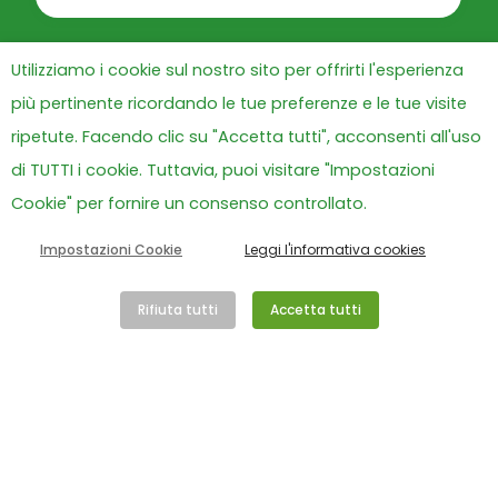
Utilizziamo i cookie sul nostro sito per offrirti l'esperienza
più pertinente ricordando le tue preferenze e le tue visite
ripetute. Facendo clic su "Accetta tutti", acconsenti all'uso
di TUTTI i cookie. Tuttavia, puoi visitare "Impostazioni
Cookie" per fornire un consenso controllato.
Impostazioni Cookie
Leggi l'informativa cookies
Rifiuta tutti
Accetta tutti
Peter Pan ODV
Via S. Francesco di Sales, 16, 00165 – Roma
Tel. 06.684012 – Fax 06.233291514